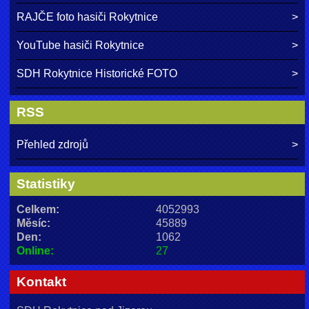
RAJČE foto hasiči Rokytnice
YouTube hasiči Rokytnice
SDH Rokytnice Historické FOTO
RSS
Přehled zdrojů
Statistiky
Celkem:
4052993
Měsíc:
45889
Den:
1062
Online:
27
Kontakt