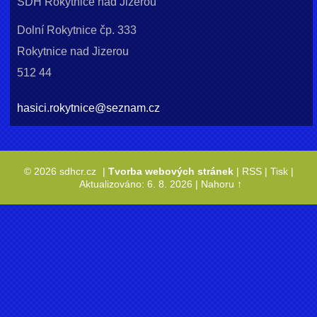
SDH Rokytnice nad Jizerou
Dolní Rokytnice čp. 333
Rokytnice nad Jizerou
512 44
hasici.rokytnice@seznam.cz
© 2026 sdhcr.cz
|
Tvorba webových stránek
|
RSS
|
Tisk
|
Aktualizováno: 6. 8. 2026
|
Nahoru ↑