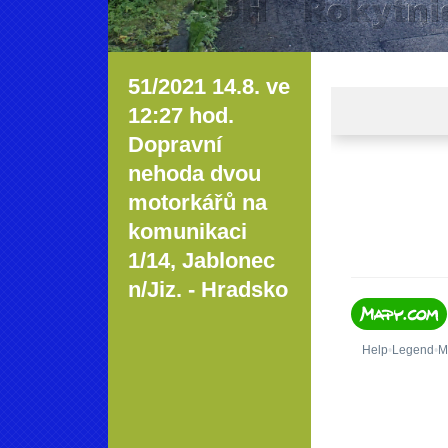
51/2021 14.8. ve
12:27 hod.
Dopravní
nehoda dvou
motorkářů na
komunikaci
1/14, Jablonec
n/Jiz. - Hradsko