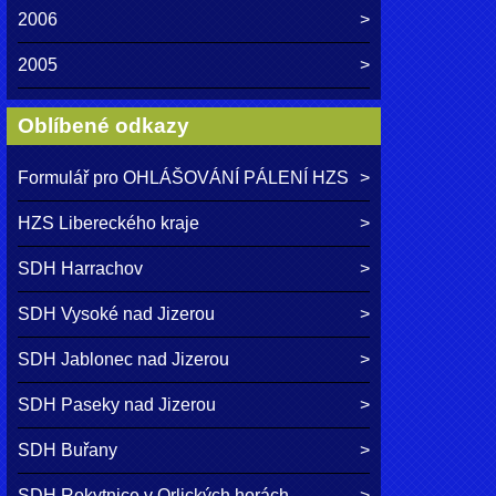
2006
2005
Oblíbené odkazy
Formulář pro OHLÁŠOVÁNÍ PÁLENÍ HZS
HZS Libereckého kraje
SDH Harrachov
SDH Vysoké nad Jizerou
SDH Jablonec nad Jizerou
SDH Paseky nad Jizerou
SDH Buřany
SDH Rokytnice v Orlických horách