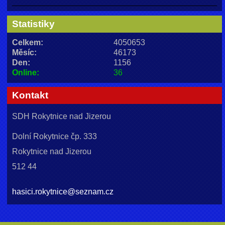
Statistiky
Celkem:
4050653
Měsíc:
46173
Den:
1156
Online:
36
Kontakt
SDH Rokytnice nad Jizerou
Dolní Rokytnice čp. 333
Rokytnice nad Jizerou
512 44
hasici.rokytnice@seznam.cz