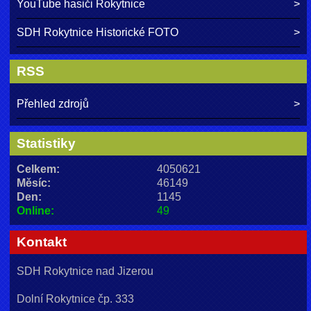
YouTube hasiči Rokytnice
SDH Rokytnice Historické FOTO
RSS
Přehled zdrojů
Statistiky
Celkem:
4050621
Měsíc:
46149
Den:
1145
Online:
49
Kontakt
SDH Rokytnice nad Jizerou
Dolní Rokytnice čp. 333