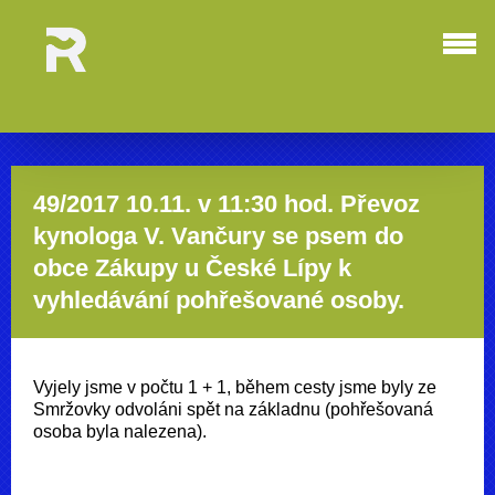
49/2017 10.11. v 11:30 hod. Převoz
kynologa V. Vančury se psem do
obce Zákupy u České Lípy k
vyhledávání pohřešované osoby.
Vyjely jsme v počtu 1 + 1, během cesty jsme byly ze
Smržovky odvoláni spět na základnu (pohřešovaná
osoba byla nalezena).