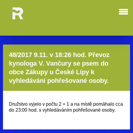
48/2017 9.11. v 18:26 hod. Převoz
kynologa V. Vančury se psem do
obce Zákupy u České Lípy k
vyhledávání pohřešované osoby.
Družstvo vyjelo v počtu 2 + 1 a na místě pomáhalo cca
do 23:00 hod. s vyhledáváním pohřešované osoby.