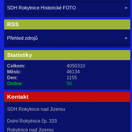
SDH Rokytnice Historické FOTO
RSS
Přehled zdrojů
Statistiky
Celkem:
4050310
Měsíc:
46134
Den:
1155
Online:
56
Kontakt
SDH Rokytnice nad Jizerou
Dolní Rokytnice čp. 333
Rokytnice nad Jizerou