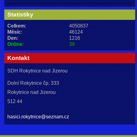
Statistiky
Celkem:
4050837
Měsíc:
46124
Den:
1216
Online:
39
Kontakt
SDH Rokytnice nad Jizerou
Dolní Rokytnice čp. 333
Rokytnice nad Jizerou
512 44
hasici.rokytnice@seznam.cz