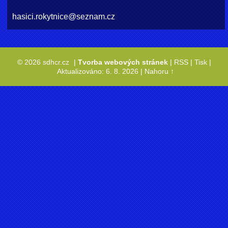
hasici.rokytnice@seznam.cz
© 2026 sdhcr.cz
|
Tvorba webových stránek
|
RSS
|
Tisk
|
Aktualizováno: 6. 8. 2026
|
Nahoru ↑