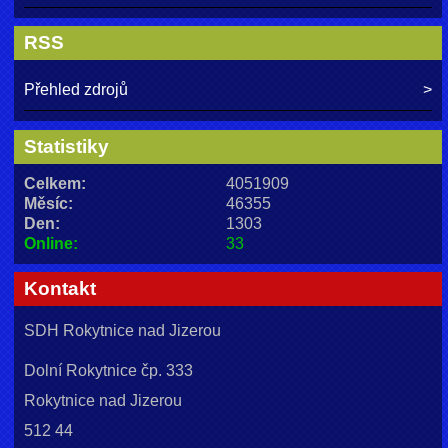
RSS
Přehled zdrojů
Statistiky
Celkem:
4051909
Měsíc:
46355
Den:
1303
Online:
33
Kontakt
SDH Rokytnice nad Jizerou
Dolní Rokytnice čp. 333
Rokytnice nad Jizerou
512 44