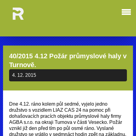
40/2015 4.12 Požár průmyslové haly v
Turnově.
4. 12. 2015
Dne 4.12. ráno kolem půl sedmé, vyjelo jedno
družstvo s vozidlem LIAZ CAS 24 na pomoc při
dohašovacích pracích objektu průmyslové haly firmy
AGBA s.r.o. na okraji Turnova v části Vesecko. Požár
vznikl již den před tím po půl osmé ráno. Vyslané
družstvo se vrátilo v sedmnáct hodin zpět na základnu.