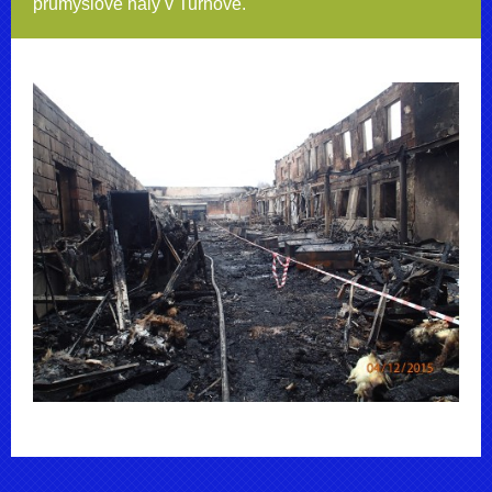
průmyslové haly v Turnově.