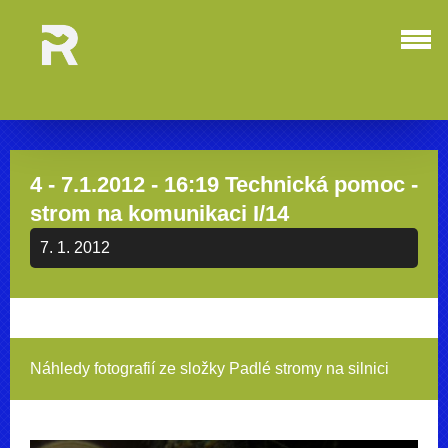
4 - 7.1.2012 - 16:19 Technická pomoc -
strom na komunikaci I/14
7. 1. 2012
Náhledy fotografií ze složky
Padlé stromy na silnici