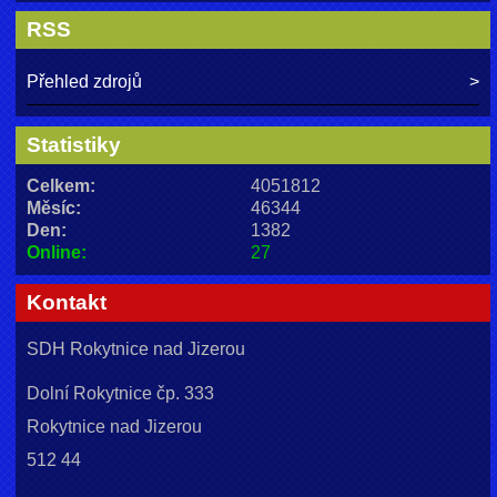
RSS
Přehled zdrojů
Statistiky
Celkem:
4051812
Měsíc:
46344
Den:
1382
Online:
27
Kontakt
SDH Rokytnice nad Jizerou
Dolní Rokytnice čp. 333
Rokytnice nad Jizerou
512 44