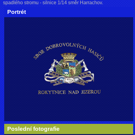
spadlého stromu - silnice 1/14 směr Harrachov.
Portrét
Poslední fotografie