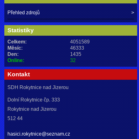
Přehled zdrojů
Statistiky
Celkem:
4051589
Měsíc:
46333
Den:
1435
Online:
32
Kontakt
SDH Rokytnice nad Jizerou
Dolní Rokytnice čp. 333
Rokytnice nad Jizerou
512 44
hasici.rokytnice@seznam.cz