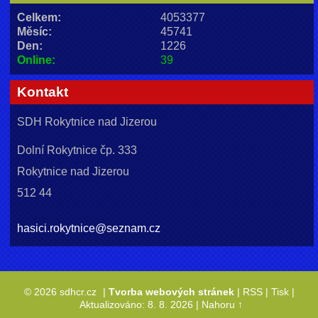
Celkem:
4053377
Měsíc:
45741
Den:
1226
Online:
39
Kontakt
SDH Rokytnice nad Jizerou
Dolní Rokytnice čp. 333
Rokytnice nad Jizerou
512 44
hasici.rokytnice@seznam.cz
© 2026 sdhcr.cz
|
Tvorba webových stránek
|
RSS
|
Tisk
|
Aktualizováno: 8. 8. 2026
|
Nahoru ↑