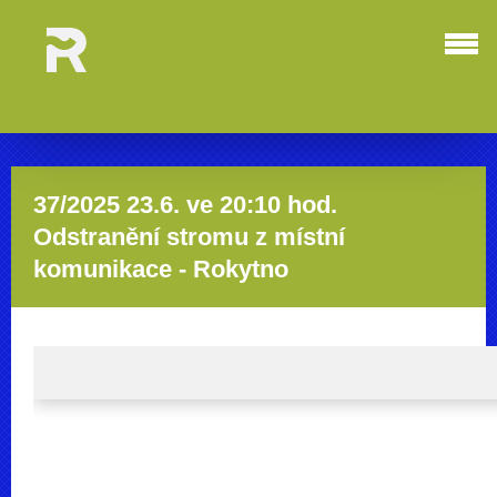
37/2025 23.6. ve 20:10 hod.
Odstranění stromu z místní
komunikace - Rokytno