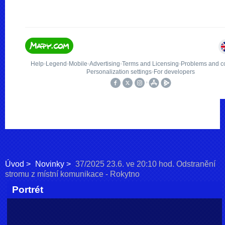
Úvod
Novinky
37/2025 23.6. ve 20:10 hod. Odstranění
stromu z místní komunikace - Rokytno
Portrét