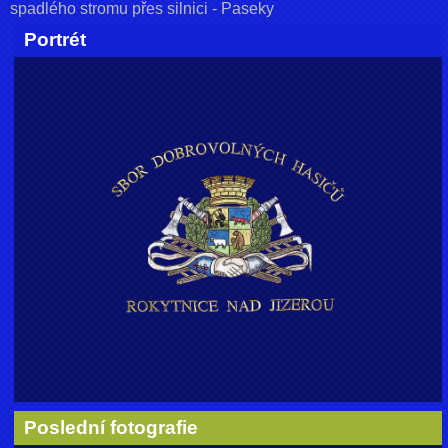
spadlého stromu přes silnici - Paseky
Portrét
Poslední fotografie