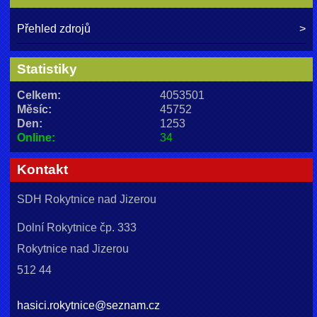
Přehled zdrojů
Statistiky
Celkem:
4053501
Měsíc:
45752
Den:
1253
Online:
34
Kontakt
SDH Rokytnice nad Jizerou
Dolní Rokytnice čp. 333
Rokytnice nad Jizerou
512 44
hasici.rokytnice@seznam.cz