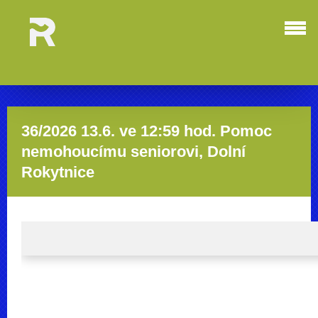
36/2026 13.6. ve 12:59 hod. Pomoc
nemohoucímu seniorovi, Dolní
Rokytnice