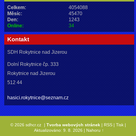
Celkem:
4054088
Měsíc:
45470
Den:
1243
Online:
34
Kontakt
SDH Rokytnice nad Jizerou
Dolní Rokytnice čp. 333
Rokytnice nad Jizerou
512 44
hasici.rokytnice@seznam.cz
© 2026 sdhcr.cz
|
Tvorba webových stránek
|
RSS
|
Tisk
|
Aktualizováno: 9. 8. 2026
|
Nahoru ↑