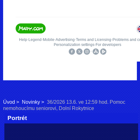
Úvod
Novinky
36/2026 13.6. ve 12:59 hod. Pomoc
nemohoucímu seniorovi, Dolní Rokytnice
Portrét