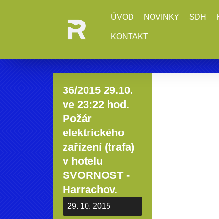
ÚVOD
NOVINKY
SDH
KONTAKT
36/2015 29.10.
ve 23:22 hod.
Požár
elektrického
zařízení (trafa)
v hotelu
SVORNOST -
Harrachov.
29. 10. 2015