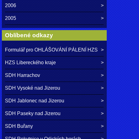
2006
2005
Oblíbené odkazy
Formulář pro OHLÁŠOVÁNÍ PÁLENÍ HZS
HZS Libereckého kraje
SDH Harrachov
SDH Vysoké nad Jizerou
SDH Jablonec nad Jizerou
SDH Paseky nad Jizerou
SDH Buřany
SDH Rokytnice v Orlických horách