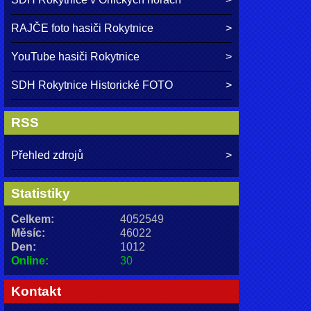
RAJČE foto hasiči Rokytnice
YouTube hasiči Rokytnice
SDH Rokytnice Historické FOTO
RSS
Přehled zdrojů
Statistiky
Celkem:
4052549
Měsíc:
46022
Den:
1012
Online:
30
Kontakt