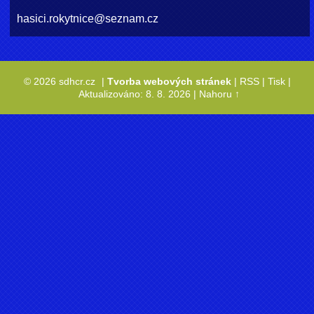
hasici.rokytnice@seznam.cz
© 2026 sdhcr.cz
|
Tvorba webových stránek
|
RSS
|
Tisk
|
Aktualizováno: 8. 8. 2026
|
Nahoru ↑