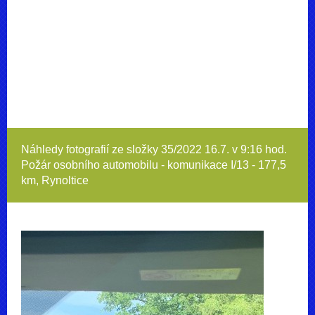
Náhledy fotografií ze složky
35/2022 16.7. v 9:16 hod.
Požár osobního automobilu - komunikace I/13 - 177,5
km, Rynoltice