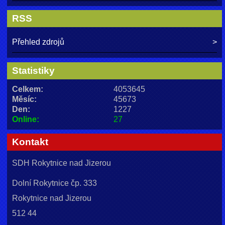
RSS
Přehled zdrojů
Statistiky
Celkem:
4053645
Měsíc:
45673
Den:
1227
Online:
27
Kontakt
SDH Rokytnice nad Jizerou
Dolní Rokytnice čp. 333
Rokytnice nad Jizerou
512 44