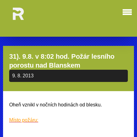
31). 9.8. v 8:02 hod. Požár lesního
porostu nad Blanskem
9. 8. 2013
Oheň vznikl v nočních hodinách od blesku.
Místo požáru: