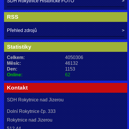
SDH Rokytnice Historické FOTO
RSS
Přehled zdrojů
Statistiky
Celkem:
4050306
Měsíc:
46132
Den:
1153
Online:
62
Kontakt
SDH Rokytnice nad Jizerou
Dolní Rokytnice čp. 333
Rokytnice nad Jizerou
512 44