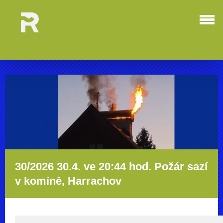
30/2026 30.4. ve 20:44 hod. Požár sazí
v komíně, Harrachov