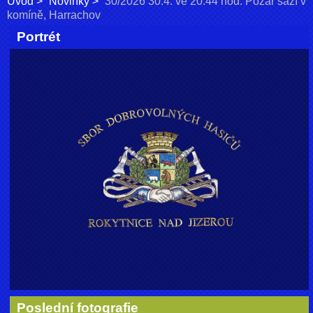
Úvod
Novinky
30/2026 30.4. ve 20:44 hod. Požár sazí v
komíně, Harrachov
Portrét
Poslední fotografie