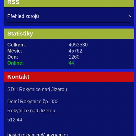
RSS
Přehled zdrojů
Statistiky
Celkem:
4053530
Měsíc:
45762
Den:
1260
Online:
44
Kontakt
SDH Rokytnice nad Jizerou
Dolní Rokytnice čp. 333
Rokytnice nad Jizerou
512 44
hasici.rokytnice@seznam.cz