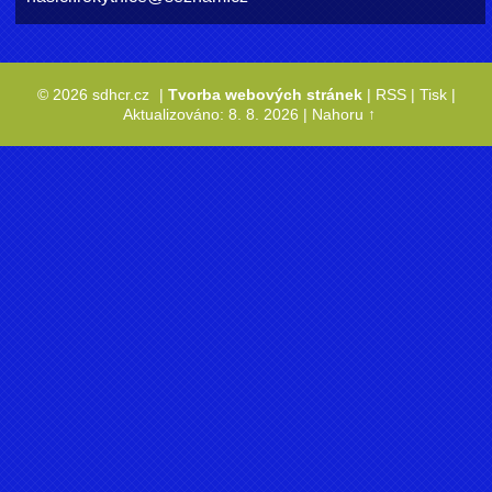
© 2026 sdhcr.cz
|
Tvorba webových stránek
|
RSS
|
Tisk
|
Aktualizováno: 8. 8. 2026
|
Nahoru ↑