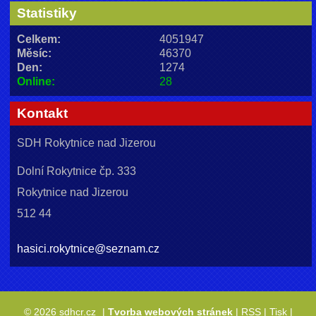
Statistiky
Celkem:
4051947
Měsíc:
46370
Den:
1274
Online:
28
Kontakt
SDH Rokytnice nad Jizerou
Dolní Rokytnice čp. 333
Rokytnice nad Jizerou
512 44
hasici.rokytnice@seznam.cz
© 2026 sdhcr.cz
|
Tvorba webových stránek
|
RSS
|
Tisk
|