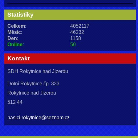
Statistiky
Celkem:
4052117
Měsíc:
46232
Den:
1158
Online:
50
Kontakt
SDH Rokytnice nad Jizerou
Dolní Rokytnice čp. 333
Rokytnice nad Jizerou
512 44
hasici.rokytnice@seznam.cz