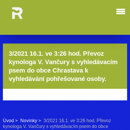
3/2021 16.1. ve 3:26 hod. Převoz
kynologa V. Vančury s vyhledávacím
psem do obce Chrastava k
vyhledávání pohřešované osoby.
Úvod
Novinky
3/2021 16.1. ve 3:26 hod. Převoz
kynologa V. Vančury s vyhledávacím psem do obce