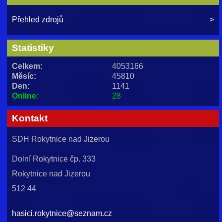
Přehled zdrojů
Statistiky
Celkem:
4053166
Měsíc:
45810
Den:
1141
Online:
28
Kontakt
SDH Rokytnice nad Jizerou
Dolní Rokytnice čp. 333
Rokytnice nad Jizerou
512 44
hasici.rokytnice@seznam.cz