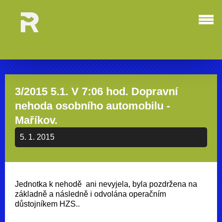
3/2015 5.1. V 7:06 hod. Dopravní
nehoda osobního automobilu -
Maříkov.
5. 1. 2015
Jednotka k nehodě ani nevyjela, byla pozdržena na
základně a následně i odvolána operačním
důstojníkem HZS..