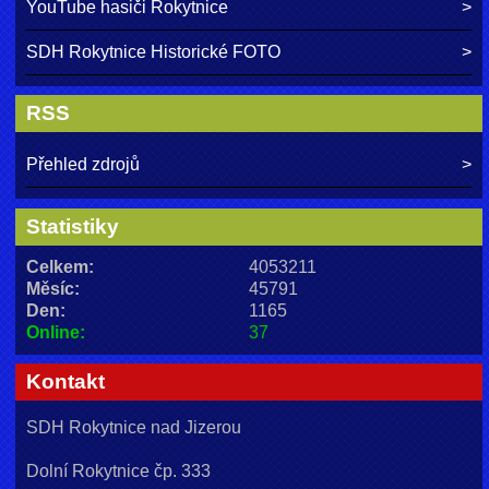
YouTube hasiči Rokytnice
SDH Rokytnice Historické FOTO
RSS
Přehled zdrojů
Statistiky
Celkem:
4053211
Měsíc:
45791
Den:
1165
Online:
37
Kontakt
SDH Rokytnice nad Jizerou
Dolní Rokytnice čp. 333