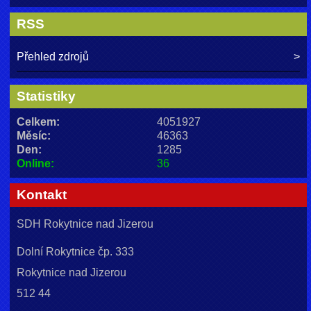
RSS
Přehled zdrojů
Statistiky
Celkem:
4051927
Měsíc:
46363
Den:
1285
Online:
36
Kontakt
SDH Rokytnice nad Jizerou
Dolní Rokytnice čp. 333
Rokytnice nad Jizerou
512 44