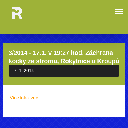
3/2014 - 17.1. v 19:27 hod. Záchrana
kočky ze stromu, Rokytnice u Kroupů
17. 1. 2014
Více fotek zde: