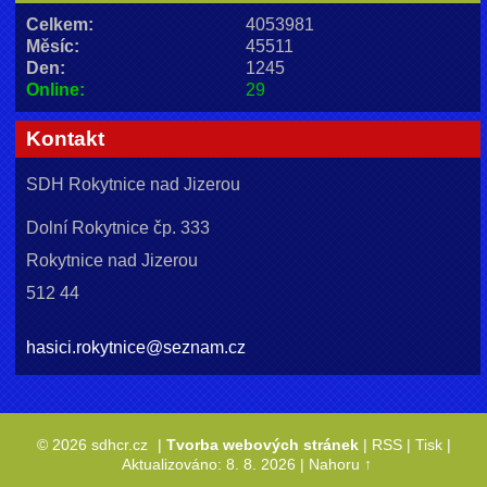
Celkem:
4053981
Měsíc:
45511
Den:
1245
Online:
29
Kontakt
SDH Rokytnice nad Jizerou
Dolní Rokytnice čp. 333
Rokytnice nad Jizerou
512 44
hasici.rokytnice@seznam.cz
© 2026 sdhcr.cz
|
Tvorba webových stránek
|
RSS
|
Tisk
|
Aktualizováno: 8. 8. 2026
|
Nahoru ↑