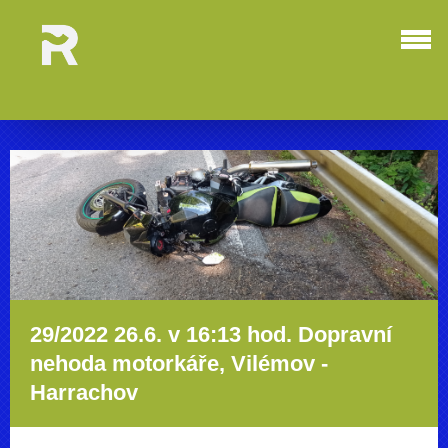
29/2022 26.6. v 16:13 hod. Dopravní
nehoda motorkáře, Vilémov -
Harrachov