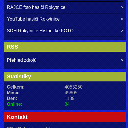
RAJČE foto hasiči Rokytnice
YouTube hasiči Rokytnice
SDH Rokytnice Historické FOTO
RSS
Přehled zdrojů
Statistiky
Celkem:
4053250
Měsíc:
45805
Den:
1189
Online:
34
Kontakt