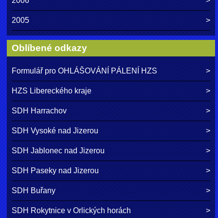
2006
2005
Oblíbené odkazy
Formulář pro OHLÁŠOVÁNÍ PÁLENÍ HZS
HZS Libereckého kraje
SDH Harrachov
SDH Vysoké nad Jizerou
SDH Jablonec nad Jizerou
SDH Paseky nad Jizerou
SDH Buřany
SDH Rokytnice v Orlických horách