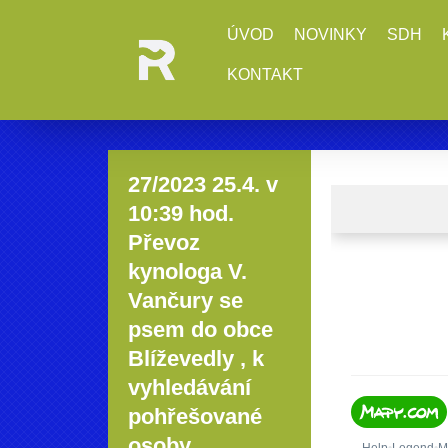
ÚVOD
NOVINKY
SDH
KONTAKT
27/2023 25.4. v
10:39 hod.
Převoz
kynologa V.
Vančury se
psem do obce
Blíževedly , k
vyhledávání
pohřešované
osoby