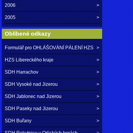
2006
2005
Oblíbené odkazy
Formulář pro OHLÁŠOVÁNÍ PÁLENÍ HZS
HZS Libereckého kraje
SDH Harrachov
SDH Vysoké nad Jizerou
SDH Jablonec nad Jizerou
SDH Paseky nad Jizerou
SDH Buřany
SDH Rokytnice v Orlických horách