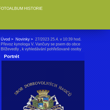
FOTOALBUM HISTORIE
Úvod
Novinky
27/2023 25.4. v 10:39 hod.
Převoz kynologa V. Vančury se psem do obce
Blíževedly , k vyhledávání pohřešované osoby
Portrét