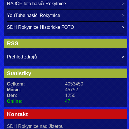
RAJČE foto hasiči Rokytnice
YouTube hasiči Rokytnice
SDH Rokytnice Historické FOTO
RSS
Přehled zdrojů
Statistiky
Celkem:
4053450
Měsíc:
45752
Den:
1250
Online:
47
Kontakt
SDH Rokytnice nad Jizerou