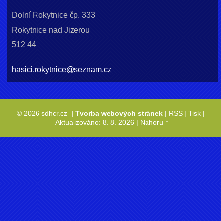
Dolní Rokytnice čp. 333
Rokytnice nad Jizerou
512 44
hasici.rokytnice@seznam.cz
© 2026 sdhcr.cz
|
Tvorba webových stránek
|
RSS
|
Tisk
|
Aktualizováno: 8. 8. 2026
|
Nahoru ↑