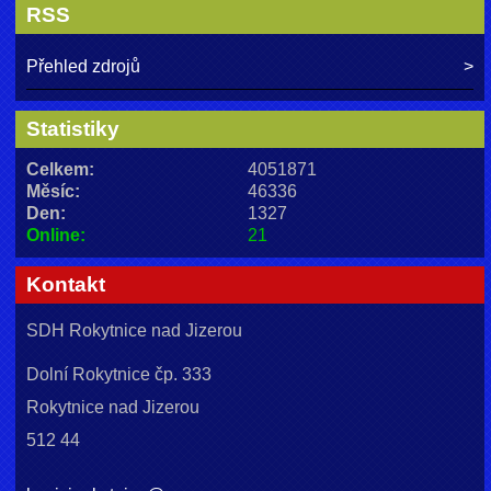
RSS
Přehled zdrojů
Statistiky
Celkem:
4051871
Měsíc:
46336
Den:
1327
Online:
21
Kontakt
SDH Rokytnice nad Jizerou
Dolní Rokytnice čp. 333
Rokytnice nad Jizerou
512 44