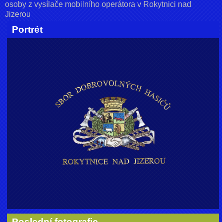
osoby z vysílače mobilního operátora v Rokytnici nad
Jizerou
Portrét
Poslední fotografie