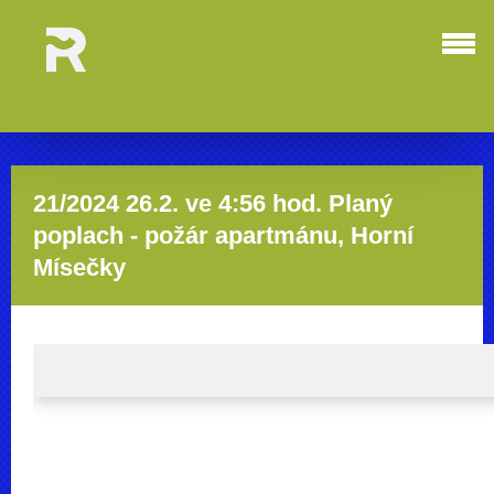
21/2024 26.2. ve 4:56 hod. Planý
poplach - požár apartmánu, Horní
Mísečky