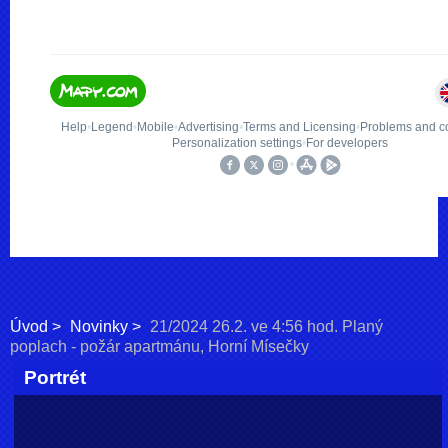
Úvod
Novinky
21/2024 26.2. ve 4:56 hod. Planý
poplach - požár apartmánu, Horní Mísečky
Portrét