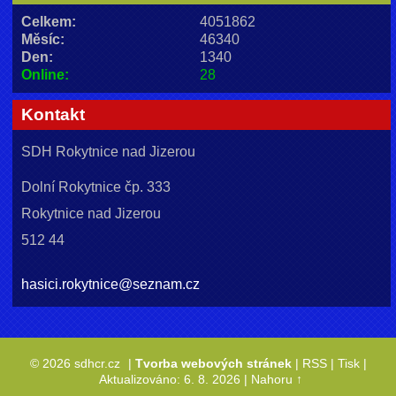
Celkem:
4051862
Měsíc:
46340
Den:
1340
Online:
28
Kontakt
SDH Rokytnice nad Jizerou
Dolní Rokytnice čp. 333
Rokytnice nad Jizerou
512 44
hasici.rokytnice@seznam.cz
© 2026 sdhcr.cz
|
Tvorba webových stránek
|
RSS
|
Tisk
|
Aktualizováno: 6. 8. 2026
|
Nahoru ↑