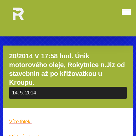
20/2014 V 17:58 hod. Únik
motorového oleje, Rokytnice n.Jiz od
stavebnin až po křižovatkou u
Kroupu.
14. 5. 2014
Více fotek: