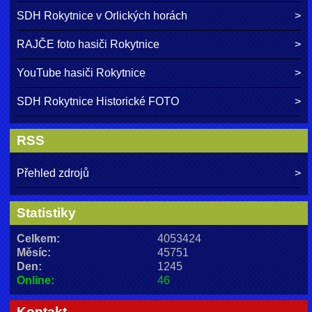
SDH Rokytnice v Orlických horách
RAJČE foto hasiči Rokytnice
YouTube hasiči Rokytnice
SDH Rokytnice Historické FOTO
RSS
Přehled zdrojů
Statistiky
Celkem:
4053424
Měsíc:
45751
Den:
1245
Online:
46
Kontakt