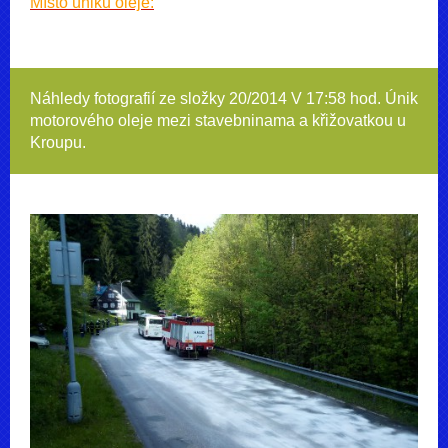
Místo úniku oleje:
Náhledy fotografií ze složky
20/2014 V 17:58 hod. Únik
motorového oleje mezi stavebninama a křižovatkou u
Kroupu.