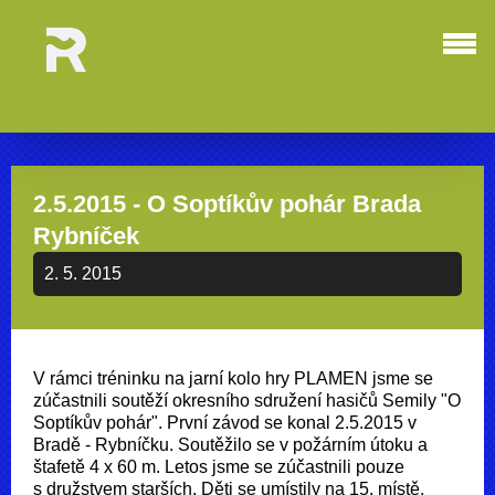
2.5.2015 - O Soptíkův pohár Brada
Rybníček
2. 5. 2015
V rámci tréninku na jarní kolo hry PLAMEN jsme se
zúčastnili soutěží okresního sdružení hasičů Semily "O
Soptíkův pohár". První závod se konal 2.5.2015 v
Bradě - Rybníčku. Soutěžilo se v požárním útoku a
štafetě 4 x 60 m. Letos jsme se zúčastnili pouze
s družstvem starších. Děti se umístily na 15. místě.