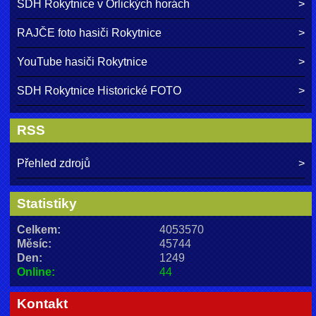
SDH Rokytnice v Orlických horách
RAJČE foto hasiči Rokytnice
YouTube hasiči Rokytnice
SDH Rokytnice Historické FOTO
RSS
Přehled zdrojů
Statistiky
Celkem:
4053570
Měsíc:
45744
Den:
1249
Online:
44
Kontakt