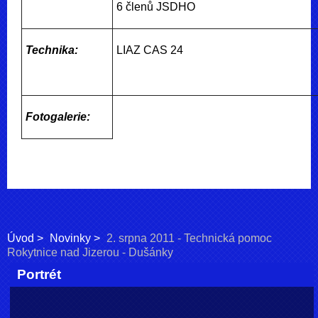
6 členů JSDHO
Technika:
LIAZ CAS 24
Fotogalerie:
Úvod
Novinky
2. srpna 2011 - Technická pomoc
Rokytnice nad Jizerou - Dušánky
Portrét