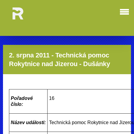
2. srpna 2011 - Technická pomoc
Rokytnice nad Jizerou - Dušánky
Pořadové
16
číslo:
Název události:
Technická pomoc Rokytnice nad Jizero