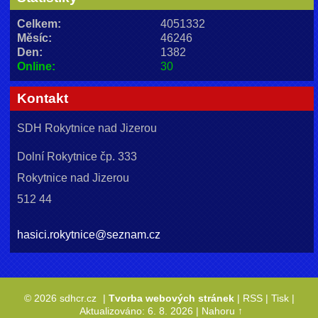
Celkem:
4051332
Měsíc:
46246
Den:
1382
Online:
30
Kontakt
SDH Rokytnice nad Jizerou
Dolní Rokytnice čp. 333
Rokytnice nad Jizerou
512 44
hasici.rokytnice@seznam.cz
© 2026 sdhcr.cz
|
Tvorba webových stránek
|
RSS
|
Tisk
|
Aktualizováno: 6. 8. 2026
|
Nahoru ↑