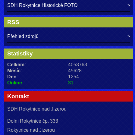
SDH Rokytnice Historické FOTO
RSS
Přehled zdrojů
Statistiky
Celkem:
4053763
Měsíc:
45628
Den:
1254
Online:
31
Kontakt
SDH Rokytnice nad Jizerou
Dolní Rokytnice čp. 333
Rokytnice nad Jizerou