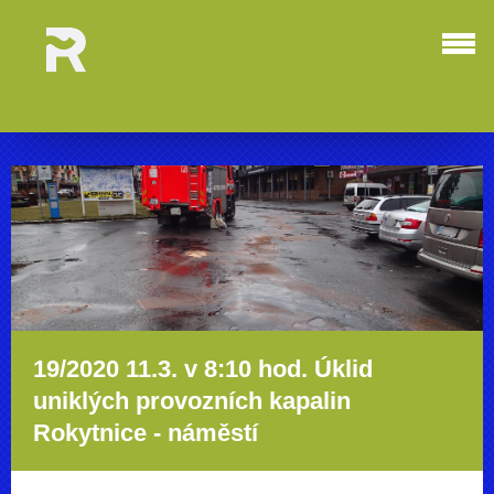
19/2020 11.3. v 8:10 hod. Úklid
uniklých provozních kapalin
Rokytnice - náměstí