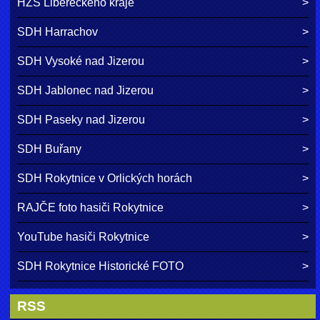
HZS Libereckého kraje
SDH Harrachov
SDH Vysoké nad Jizerou
SDH Jablonec nad Jizerou
SDH Paseky nad Jizerou
SDH Buřany
SDH Rokytnice v Orlických horách
RAJČE foto hasiči Rokytnice
YouTube hasiči Rokytnice
SDH Rokytnice Historické FOTO
RSS