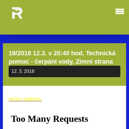
19/2018 12.3. v 20:40 hod. Technická
pomoc - čerpání vody, Zimní strana
12. 3. 2018
Místo události: