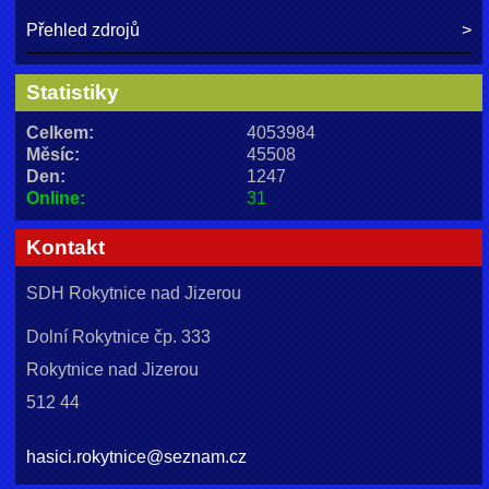
Přehled zdrojů
Statistiky
Celkem:
4053984
Měsíc:
45508
Den:
1247
Online:
31
Kontakt
SDH Rokytnice nad Jizerou
Dolní Rokytnice čp. 333
Rokytnice nad Jizerou
512 44
hasici.rokytnice@seznam.cz