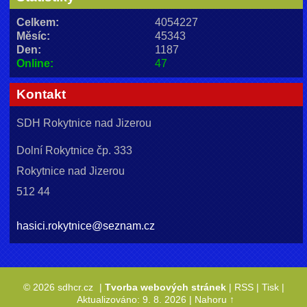
Celkem:
4054227
Měsíc:
45343
Den:
1187
Online:
47
Kontakt
SDH Rokytnice nad Jizerou
Dolní Rokytnice čp. 333
Rokytnice nad Jizerou
512 44
hasici.rokytnice@seznam.cz
© 2026 sdhcr.cz
|
Tvorba webových stránek
|
RSS
|
Tisk
|
Aktualizováno: 9. 8. 2026
|
Nahoru ↑