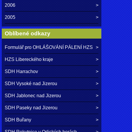
2006
2005
Oblíbené odkazy
Formulář pro OHLÁŠOVÁNÍ PÁLENÍ HZS
HZS Libereckého kraje
SDH Harrachov
SDH Vysoké nad Jizerou
SDH Jablonec nad Jizerou
SDH Paseky nad Jizerou
SDH Buřany
SDH Rokytnice v Orlických horách