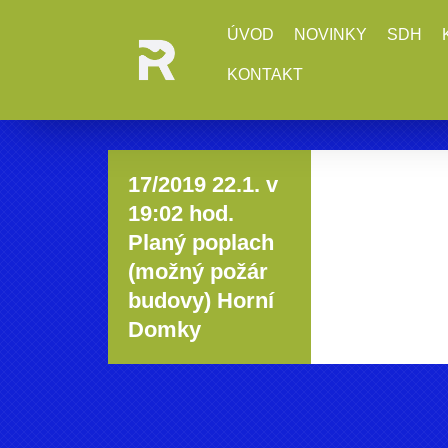
ÚVOD
NOVINKY
SDH
KONTAKT
17/2019 22.1. v
19:02 hod.
Planý poplach
(možný požár
budovy) Horní
Domky