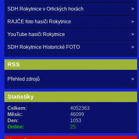
SDH Rokytnice v Orlických horách
RAJČE foto hasiči Rokytnice
YouTube hasiči Rokytnice
SDH Rokytnice Historické FOTO
RSS
Přehled zdrojů
Statistiky
Celkem:
4052363
Měsíc:
46099
Den:
1053
Online:
25