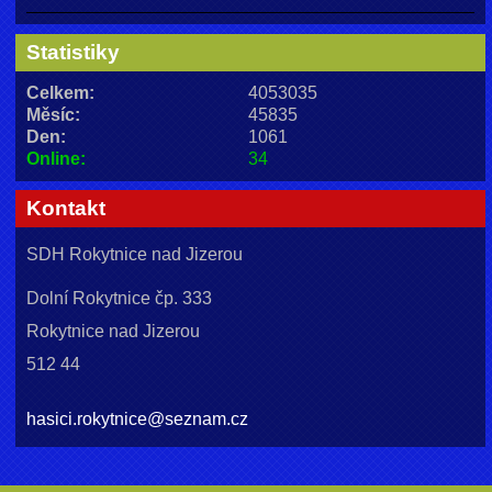
Statistiky
Celkem:
4053035
Měsíc:
45835
Den:
1061
Online:
34
Kontakt
SDH Rokytnice nad Jizerou
Dolní Rokytnice čp. 333
Rokytnice nad Jizerou
512 44
hasici.rokytnice@seznam.cz