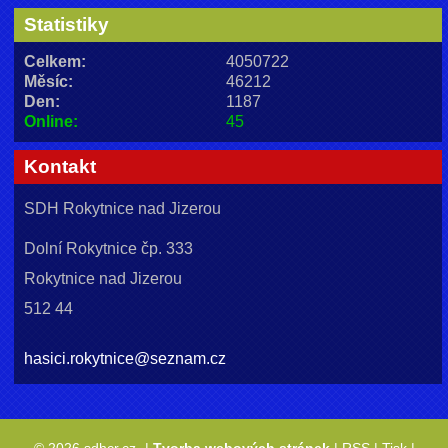
Statistiky
Celkem:
4050722
Měsíc:
46212
Den:
1187
Online:
45
Kontakt
SDH Rokytnice nad Jizerou
Dolní Rokytnice čp. 333
Rokytnice nad Jizerou
512 44
hasici.rokytnice@seznam.cz
© 2026 sdhcr.cz
|
Tvorba webových stránek
|
RSS
|
Tisk
|