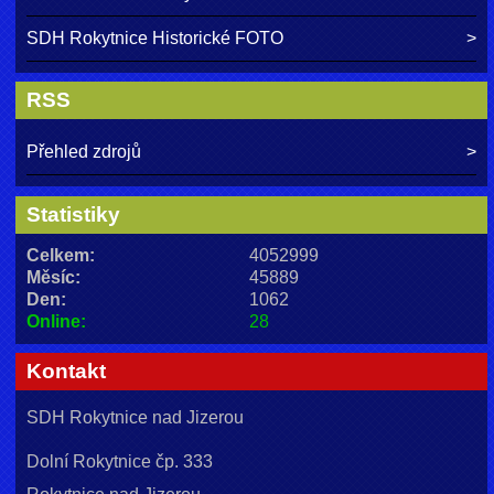
SDH Rokytnice Historické FOTO
RSS
Přehled zdrojů
Statistiky
Celkem:
4052999
Měsíc:
45889
Den:
1062
Online:
28
Kontakt
SDH Rokytnice nad Jizerou
Dolní Rokytnice čp. 333