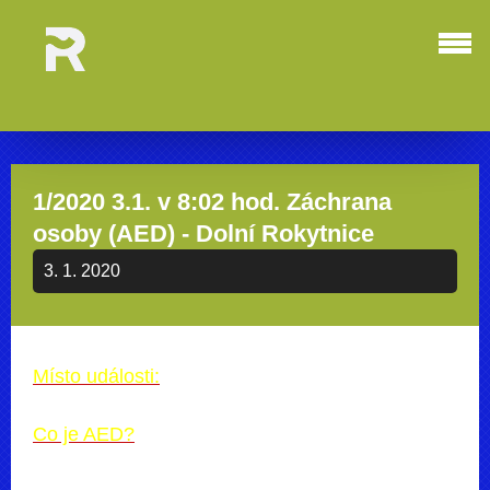
1/2020 3.1. v 8:02 hod. Záchrana
osoby (AED) - Dolní Rokytnice
3. 1. 2020
Místo události:
Co je AED?