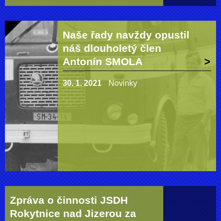
Naše řady navždy opustil
náš dlouholetý člen
Antonín SMOLA
30. 1. 2021
Novinky
Zpráva o činnosti JSDH
Rokytnice nad Jizerou za