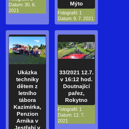
Mýto
Datum:
30. 6.
2021
Fotografií:
1
Datum:
9. 7. 2021
Ukázka
33/2021 12.7.
techniky
v 16:12 hod.
dětem z
Doutnající
letního
pařez,
tábora
Rokytno
Kazimírka,
Fotografií:
1
Penzion
Datum:
12. 7.
Arnika v
2021
Jestřabí v