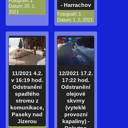
Fotografií:
1
- Harrachov
Datum:
20. 1.
2021
Fotografií:
1
Datum:
1. 2. 2021
11/2021 4.2.
12/2021 17.2.
v 16:19 hod.
17:22 hod.
Odstranění
Odstranění
spadlého
olejové
stromu z
skvrny
komunikace,
(vyteklé
Paseky nad
provozní
Jizerou
kapaliny) -