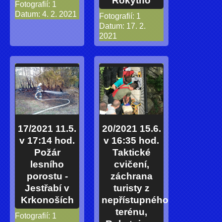
Rokytno
Fotografií:
1
Datum:
4. 2. 2021
Fotografií:
1
Datum:
17. 2.
2021
17/2021 11.5.
20/2021 15.6.
v 17:14 hod.
v 16:35 hod.
Požár
Taktické
lesního
cvičení,
porostu -
záchrana
Jestřabí v
turisty z
Krkonoších
nepřístupného
terénu,
Fotografií:
1