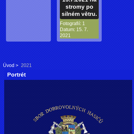
stromy po
silném větru.
Fotografií:
1
Datum:
15. 7.
2021
Úvod
2021
Portrét