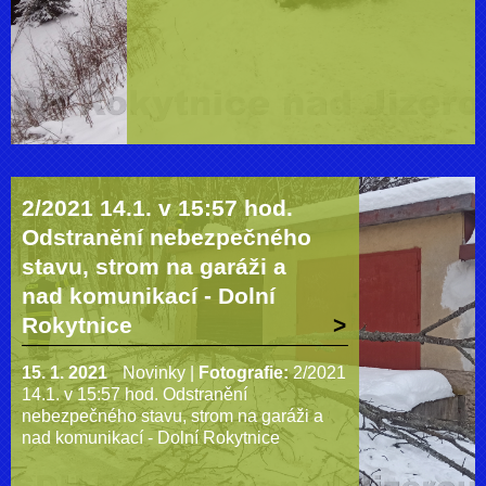
2/2021 14.1. v 15:57 hod.
Odstranění nebezpečného
stavu, strom na garáži a
nad komunikací - Dolní
Rokytnice
15. 1. 2021
Novinky
|
Fotografie:
2/2021
14.1. v 15:57 hod. Odstranění
nebezpečného stavu, strom na garáži a
nad komunikací - Dolní Rokytnice