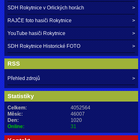
SDH Rokytnice v Orlických horách
RAJČE foto hasiči Rokytnice
YouTube hasiči Rokytnice
SDH Rokytnice Historické FOTO
RSS
Přehled zdrojů
Statistiky
Celkem:
4052564
Měsíc:
46007
Den:
1020
Online:
31