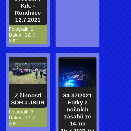
Krk. -
Roudnice
12.7.2021
Fotografií:
1
Datum:
12. 7.
2021
Z činnosti
34-37/2021
SDH a JSDH
Fotky z
nočních
Fotografií:
3
zásahů ze
Datum:
12. 7.
14. na
2021
15.7.2021 na