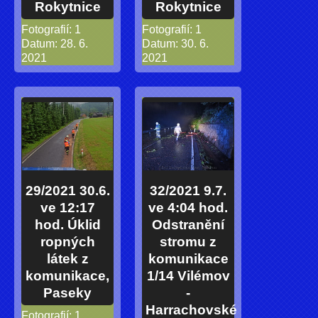
Rokytnice
Rokytnice
Fotografií:
1
Fotografií:
1
Datum:
28. 6.
Datum:
30. 6.
2021
2021
29/2021 30.6.
32/2021 9.7.
ve 12:17
ve 4:04 hod.
hod. Úklid
Odstranění
ropných
stromu z
látek z
komunikace
komunikace,
1/14 Vilémov
Paseky
-
Harrachovské
Fotografií:
1