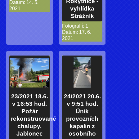
Rokytnice -
Datum:
14. 5.
vyhlídka
2021
Strážník
Fotografií:
1
Datum:
17. 6.
2021
23/2021 18.6.
24/2021 20.6.
v 16:53 hod.
v 9:51 hod.
Požár
Únik
rekonstruované
provozních
chalupy,
kapalin z
Jablonec
osobního