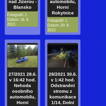
nad Jizerou -
automobilu,
Blansko
Horní
Rokytnice
Fotografií:
1
Datum:
18. 6.
Fotografií:
1
2021
Datum:
20. 6.
2021
27/2021 28.6.
28/2021 30.6.
v 16:42 hod.
v 1:42 hod.
Nehoda
Odstranění
osobního
stromu z
automobilu,
komunikace
Horní
1/14, Dolní