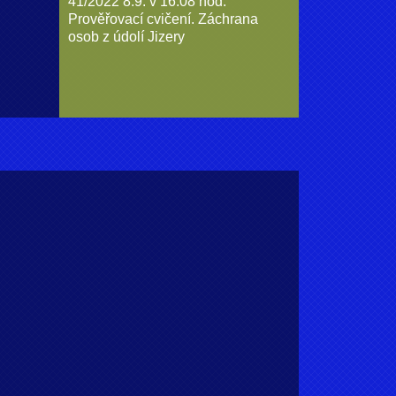
41/2022 8.9. v 16:08 hod.
Prověřovací cvičení. Záchrana
osob z údolí Jizery