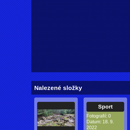
Nalezené složky
Sport
Fotografií:
0
Datum:
18. 9.
2022