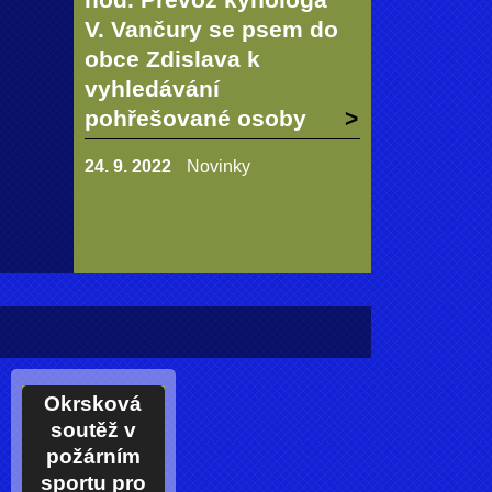
V. Vančury se psem do
obce Zdislava k
vyhledávání
pohřešované osoby
24. 9. 2022
Novinky
Okrsková
soutěž v
požárním
sportu pro