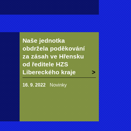
Naše jednotka
obdržela poděkování
za zásah ve Hřensku
od ředitele HZS
Libereckého kraje
16. 9. 2022
Novinky