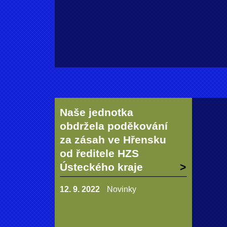
Naše jednotka
obdržela poděkování
za zásah ve Hřensku
od ředitele HZS
Ústeckého kraje
12. 9. 2022
Novinky