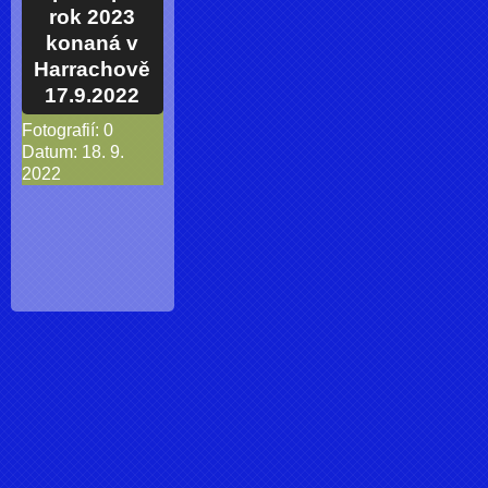
rok 2023
konaná v
Harrachově
17.9.2022
Fotografií:
0
Datum:
18. 9.
2022