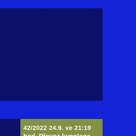
42/2022 24.9. ve 21:19
hod. Převoz kynologa