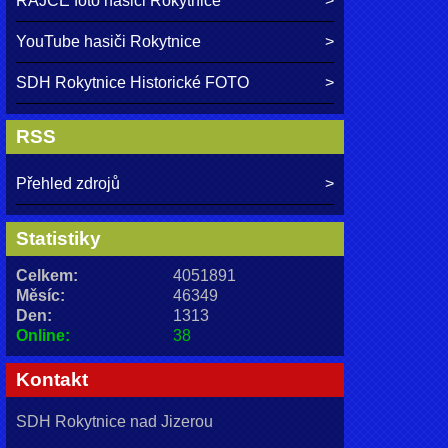
RAJČE foto hasiči Rokytnice
YouTube hasiči Rokytnice
SDH Rokytnice Historické FOTO
RSS
Přehled zdrojů
Statistiky
Celkem:
4051891
Měsíc:
46349
Den:
1313
Online:
38
Kontakt
SDH Rokytnice nad Jizerou