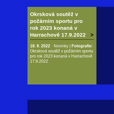
Okrsková soutěž v
požárním sportu pro
rok 2023 konaná v
Harrachově 17.9.2022
18. 9. 2022
Novinky
|
Fotografie:
Okrsková soutěž v požárním sportu
pro rok 2023 konaná v Harrachově
17.9.2022